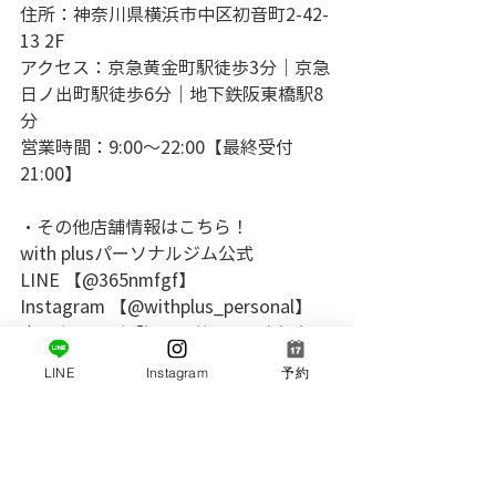
住所：神奈川県横浜市中区初音町2-42-
13 2F
アクセス：京急黄金町駅徒歩3分｜京急
日ノ出町駅徒歩6分｜地下鉄阪東橋駅8
分
営業時間：9:00～22:00【最終受付
21:00】
・その他店舗情報はこちら！
with plusパーソナルジム公式
LINE 【@365nmfgf】
Instagram 【@withplus_personal】
ホームページ【
https://www.withplus-
personalgym.com/】
LINE
Instagram
予約
｜黄金町｜日ノ出町｜阪東橋｜関内｜
ダイエット｜筋トレ｜姿勢改善｜姿勢
｜健康｜｜痩身｜トレーニング｜スト
レッチ｜ボディメイク｜体力アップ｜