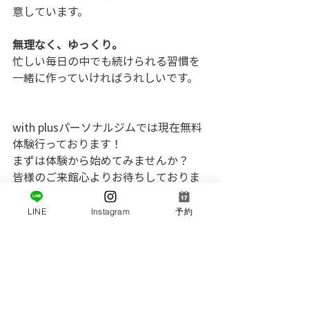
意しています。
無理なく、ゆっくり。
忙しい毎日の中でも続けられる習慣を
一緒に作っていければうれしいです。
with plusパーソナルジムでは現在無料
体験行っております！
まずは体験から始めてみませんか？
皆様のご来館心よりお待ちしておりま
す☆
LINE
Instagram
予約
with plusパーソナルジム
住所：神奈川県横浜市中区初音町2-42-
13 2F
アクセス：京急黄金町駅徒歩3分｜京急
日ノ出町駅徒歩6分｜地下鉄阪東橋駅8