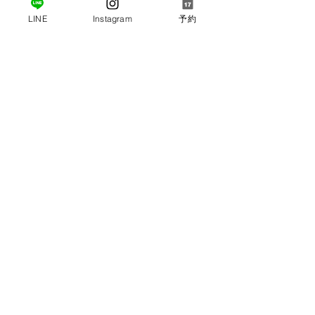
LINE
Instagram
予約
コメント
コメントを追加…
GW明けに体が重くなる理
阪東橋・黄金町